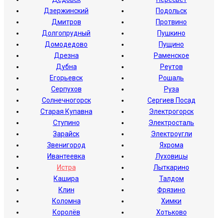
Дзержинский
Подольск
Дмитров
Протвино
Долгопрудный
Пушкино
Домодедово
Пущино
Дрезна
Раменское
Дубна
Реутов
Егорьевск
Рошаль
Серпухов
Руза
Солнечногорск
Сергиев Посад
Старая Купавна
Электрогорск
Ступино
Электросталь
Зарайск
Электроугли
Звенигород
Яхрома
Ивантеевка
Луховицы
Истра
Лыткарино
Кашира
Талдом
Клин
Фрязино
Коломна
Химки
Королёв
Хотьково