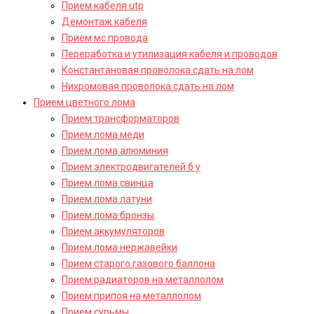
Прием кабеля utp
Демонтаж кабеля
Прием мс провода
Переработка и утилизация кабеля и проводов
Константановая проволока сдать на лом
Нихромовая проволока сдать на лом
Прием цветного лома
Прием трансформаторов
Прием лома меди
Прием лома алюминия
Прием электродвигателей б у
Прием лома свинца
Прием лома латуни
Прием лома бронзы
Прием аккумуляторов
Прием лома нержавейки
Прием старого газового баллона
Прием радиаторов на металлолом
Прием припоя на металлолом
Прием сурьмы