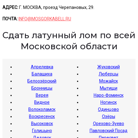
АДРЕС:
Г. МОСКВА, проезд Черепановых, 29.
ПОЧТА:
INFO@MOSGORKABELL.RU
Сдать латунный лом по всей
Московской области
Апрелевка
Жуковский
Балашиха
Люберцы
Белоозёрский
Можайск
Бронницы
Мытищи
Верея
Наро-Фоминск
Видное
Ногинск
Волоколамск
Одинцово
Воскресенск
Озёры
Высоковск
Орехово-Зуево
Голицыно
Павловский Посад
Дедовск
Пересвет