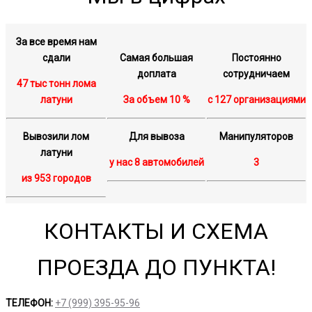
За все время нам
сдали
Самая большая
Постоянно
доплата
сотрудничаем
47 тыс тонн лома
латуни
За объем 10 %
с 127 организациями
Вывозили лом
Для вывоза
Манипуляторов
латуни
у нас 8 автомобилей
3
из 953 городов
КОНТАКТЫ И СХЕМА
ПРОЕЗДА ДО ПУНКТА!
ТЕЛЕФОН:
+7 (999) 395-95-96