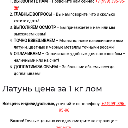
ВЫ ЗВОНИТЕ НАМ
– Позвоните нам сейчас
+7 (999) 395-95-
96
!
ГЛАВНЫЕ ВОПРОСЫ
– Вы нам говорите, что и сколько
хотите сдать!
ВЫПОЛНЯЕМ ОСМОТР
– Вы приезжаете к нам или мы
выезжаем к вам!
ТОЧНО ВЗВЕШИВАЕМ
– Мы выполняем взвешивание лом
латуни, цветные и черные металлы точными весами!
ОПЛАЧИВАЕМ
– Оплачиваем удобным для вас способом –
наличными или на счет!
ДОПЛАТИМ ЗА ОБЪЕМ
– За большие объемы всегда
доплачиваем!
Латунь цена за 1 кг лом
Все цены индивидуальные,
уточняйте по телефону:
+7 (999) 395-
95-96
Важно!
Точные цены на сегодня смотрите на странице –
перейти
.