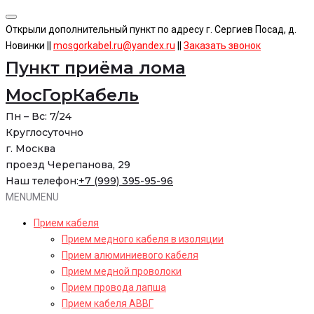
Skip
to
Открыли дополнительный пункт по адресу г. Сергиев Посад, д.
content
Новинки ||
mosgorkabel.ru@yandex.ru
||
Заказать звонок
Пункт приёма лома
МосГорКабель
Пн – Вс: 7/24
Круглосуточно
г. Москва
проезд Черепанова, 29
Наш телефон:
+7 (999) 395-95-96
MENU
MENU
Прием кабеля
Прием медного кабеля в изоляции
Прием алюминиевого кабеля
Прием медной проволоки
Прием провода лапша
Прием кабеля АВВГ