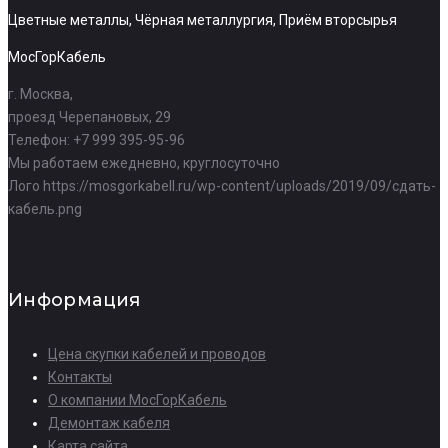
Цветные металлы, Чёрная металлургия, Приём вторсырья
МосГорКабель
г. Москва
,
проезд Черепановых, 29
Телефон: +7 999 395-95-96
Мы работаем
ежедневно, круглосуточно
Лого
https://mosgorkabell.ru/wp-content/uploads/2019/09/сдать-
кабель.png
Информация
Цена скупки кабелей и проводов
Контакты
О компании МосГорКабель
Демонтаж кабеля
Карта сайта